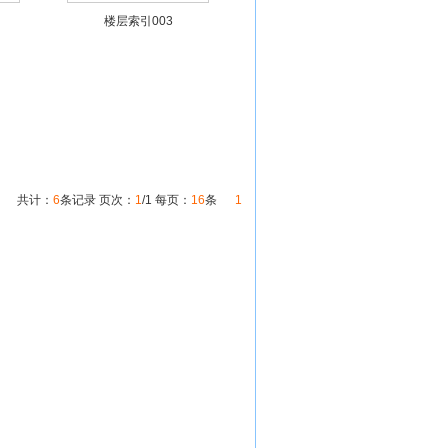
楼层索引003
共计：
6
条记录 页次：
1
/1 每页：
16
条
1