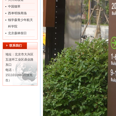
中国烟草
西单明珠商场
钱学森青少年航天
科学院
北京森林假日
联系我们
地址：北京市大兴区
五连环工业区鼎业路
东口
电话：
15110108837(张先
生）