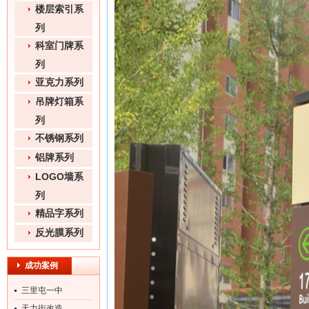
楼层索引系
列
科室门牌系
列
亚克力系列
吊牌灯箱系
列
不锈钢系列
铝牌系列
LOGO墙系
列
精品字系列
反光膜系列
成功案例
三里屯一中
天力街改造